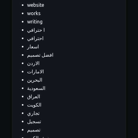
website
works
writing
ا حترافي
احترافي
اسعار
افضل تصميم
الاردن
الامارات
البحرين
السعودية
العراق
الكويت
تجاري
تسجيل
تصميم