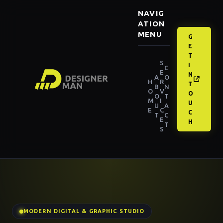
NAVIG
ATION
MENU
G
E
T
S
I
C
E
N
A
O
H
R
T
B
N
O
V
O
O
T
M
I
U
U
A
E
C
C
T
C
E
H
T
S
MODERN DIGITAL & GRAPHIC STUDIO