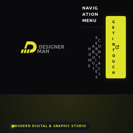
NAVIG
ATION
MENU
G
E
T
S
I
C
E
N
A
O
H
R
T
B
N
O
V
O
O
T
M
I
U
U
A
E
C
C
T
C
E
H
T
S
MODERN DIGITAL & GRAPHIC STUDIO